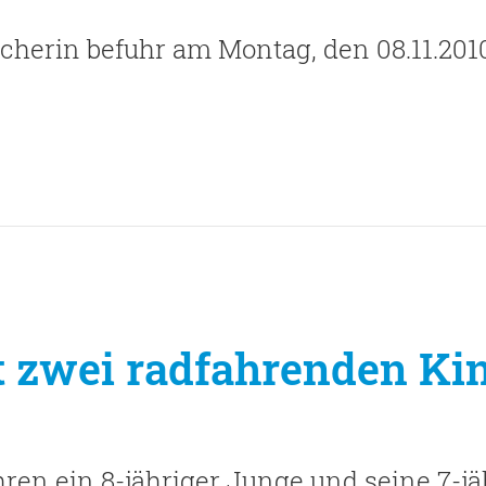
cherin befuhr am Montag, den 08.11.201
t zwei radfahrenden Ki
hren ein 8-jähriger Junge und seine 7-jä