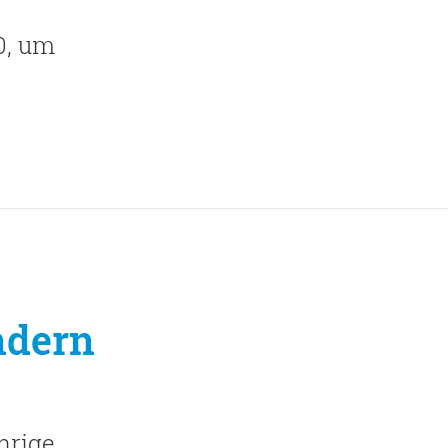
0, um
ndern
hrige