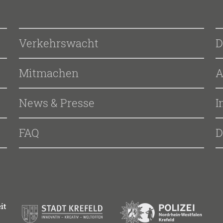
Verkehrswacht
D
Mitmachen
A
News & Presse
I
FAQ
D
it