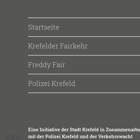
Startseite
Krefelder Fairkehr
Freddy Fair
Polizei Krefeld
Eine Initia­ti­ve der Stadt Kre­feld in Zusam­men­ar­be
mit der Poli­zei Kre­feld und der Ver­kehrs­wacht