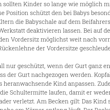
h sollten Kinder so lange wie möglich m
e Position schützt den bei Babys beso
tern die Babyschale auf dem Beifahrersi
Werkstatt deaktivieren lassen. Bei auf 
 den Vordersitz möglichst weit nach vo
 Rückenlehne der Vordersitze geschleud
ll nur geschützt, wenn der Gurt ganz eng
uss der Gurt nachgezogen werden. Kopfa
s heranwachsende Kind anpassen. Zudem
r die Schultermitte laufen, damit er wede
der verletzt. Am Becken gilt: Das Kind si