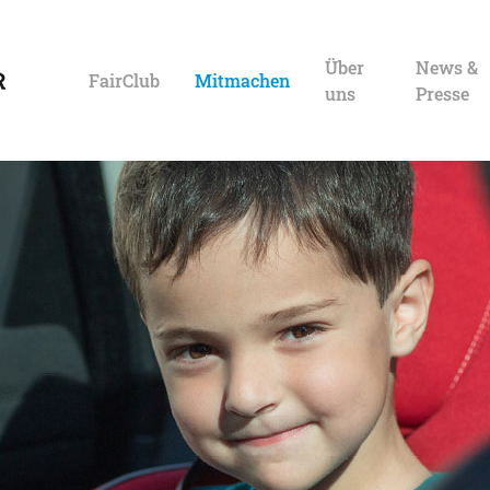
Über
News &
FairClub
Mitmachen
uns
Presse