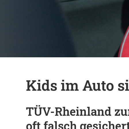
Enter drücken, um nach der 
Kids im Auto s
TÜV-Rheinland zu
oft falsch gesicher