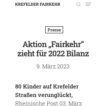
Enter drücken, um nach der
Eingabe zu suchen. Mit ESC
Presse
schließen.
Aktion „Fairkehr“
zieht für 2022 Bilanz
9. März 2023
80 Kinder auf Krefelder
Straßen verunglückt,
Rheinische Post 03. März