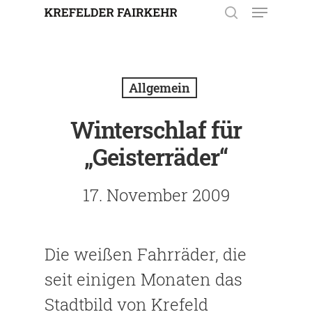
Enter drücken, um nach der
Eingabe zu suchen. Mit ESC
Allgemein
schließen.
Winterschlaf für
„Geisterräder“
17. November 2009
Die weißen Fahrräder, die
seit einigen Monaten das
Stadtbild von Krefeld