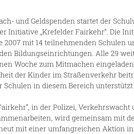
 Sach- und Geldspenden startet der Schu
 Initiative „Krefelder Fairkehr“. Die Ini
Eingabe zu suchen. Mit ESC schließen.
ge 2007 mit 14 teilnehmenden Schulen u
den Bildungseinrichtungen. Alle 29 we
nen Woche zum Mitmachen eingeladen. „C
eit der Kinder im Straßenverkehr beitra
er Schulen in diesem Bereich unterstütz
 Fairkehr“, in der Polizei, Verkehrswacht
sammenarbeiten, wird gemeinsam mit d
erneut mit einer umfangreichen Aktion in 