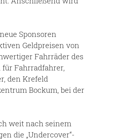
cht. Anschließend wird
d neue Sponsoren
ktiven Geldpreisen von
hwertiger Fahrräder des
für Fahrradfahrer,
r, den Krefeld
zentrum Bockum, bei der
och weit nach seinem
en die „Undercover“-