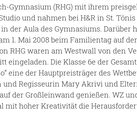
ch-Gymnasium (RHG) mit ihrem preisge
Studio und nahmen bei H&R in St. Tönis 
D in der Aula des Gymnasiums. Darüber 
 am 1. Mai 2008 beim Familientag auf de
von RHG waren am Westwall von den Ver
ritt eingeladen. Die Klasse 6e der Gesamt
so“ eine der Hauptpreisträger des Wettb
n und Regisseurin Mary Akrivi und Elte
uf der Großleinwand genießen. WZ und 
l mit hoher Kreativität die Herausford