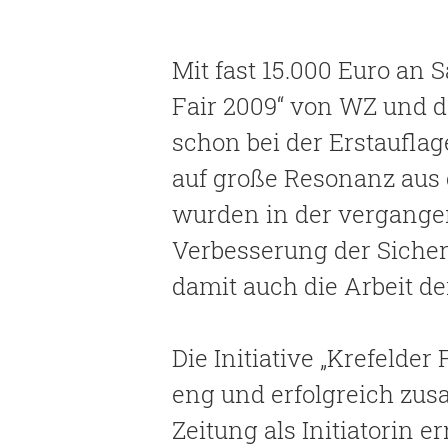
Mit fast 15.000 Euro an
Fair 2009“ von WZ und der
Enter drücken, um nach der 
schon bei der Erstaufla
auf große Resonanz aus 
wurden in der vergange
Verbesserung der Sicherh
damit auch die Arbeit d
Die Initiative „Krefelder
eng und erfolgreich zu
Zeitung als Initiatorin 