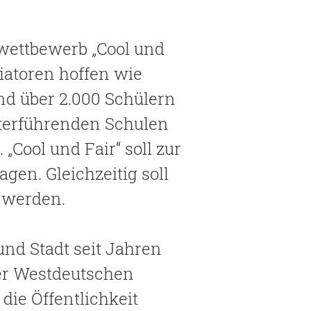
lwettbewerb „Cool und
tiatoren hoffen wie
nd über 2.000 Schülern
iterführenden Schulen
ool und Fair“ soll zur
gen. Gleichzeitig soll
t werden.
 und Stadt seit Jahren
er Westdeutschen
die Öffentlichkeit