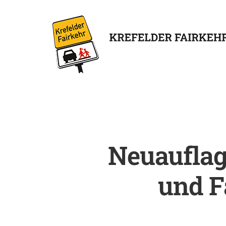
Neuauflag
und F