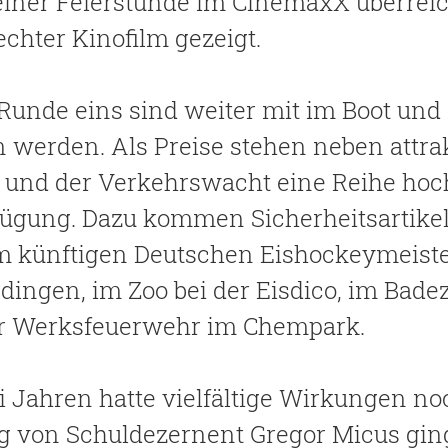
einer Feierstunde im CinemaxX überrei
chter Kinofilm gezeigt.
 Runde eins sind weiter mit im Boot un
werden. Als Preise stehen neben attra
 und der Verkehrswacht eine Reihe hoc
ügung. Dazu kommen Sicherheitsartikel 
m künftigen Deutschen Eishockeymeiste
ingen, im Zoo bei der Eisdico, im Bade
er Werksfeuerwehr im Chempark.
 Jahren hatte vielfältige Wirkungen n
g von Schuldezernent Gregor Micus ging