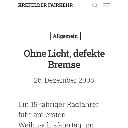
Enter drücken, um nach der
Eingabe zu suchen. Mit ESC
Allgemein
schließen.
Ohne Licht, defekte
Bremse
26. Dezember 2008
Ein 15-jähriger Radfahrer
fuhr am ersten
Weihnachtsfeiertag um