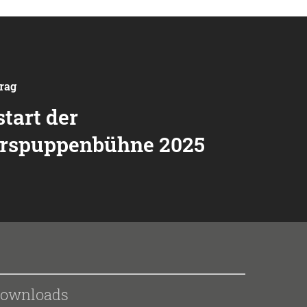
trag
tart der
rspuppenbühne 2025
ownloads