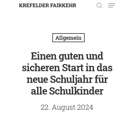
Enter drücken, um nach der
Eingabe zu suchen. Mit ESC
Allgemein
schließen.
Einen guten und
sicheren Start in das
neue Schuljahr für
alle Schulkinder
22. August 2024