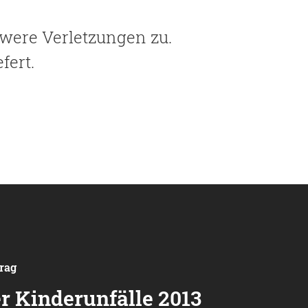
chwere Verletzungen zu.
fert.
trag
r Kinderunfälle 2013