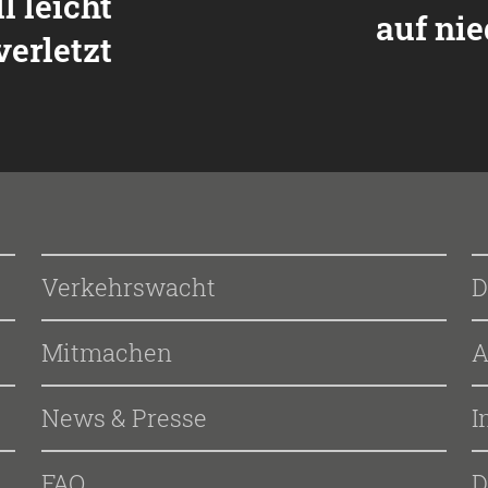
l leicht
auf ni
verletzt
Verkehrswacht
D
Mitmachen
A
News & Presse
I
FAQ
D