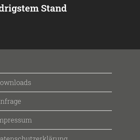
edrigstem Stand
ownloads
nfrage
mpressum
atenschutzerklärung