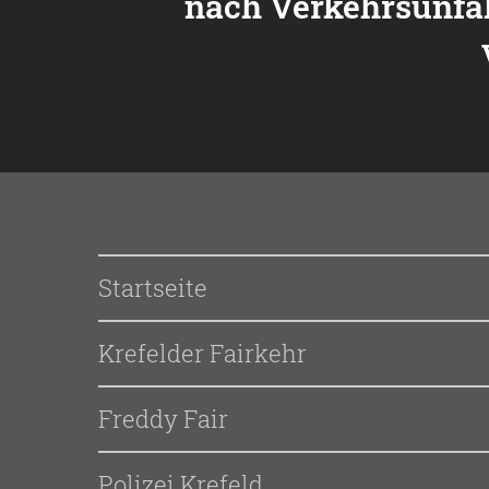
nach Verkehrsunfal
Startseite
Krefelder Fairkehr
Freddy Fair
Polizei Krefeld