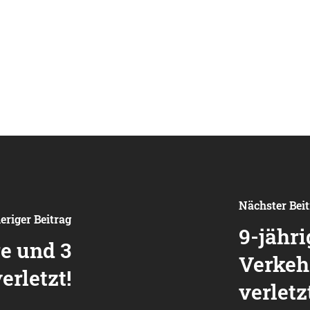
Nächster Bei
eriger Beitrag
9-jähr
e und 3
Verkeh
erletzt!
verletz