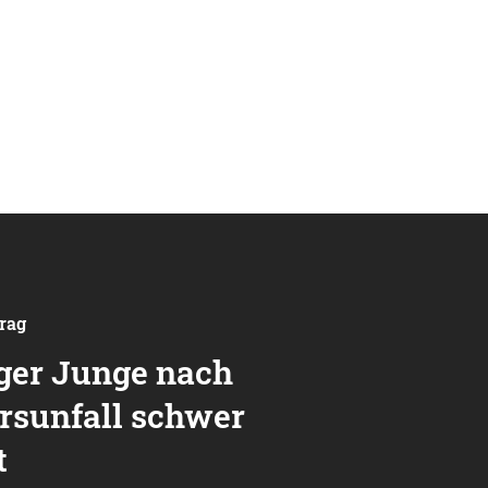
trag
iger Junge nach
rsunfall schwer
t