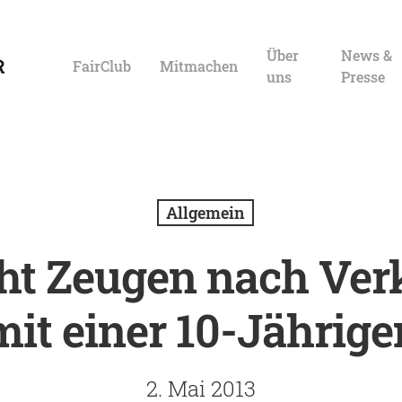
Über
News &
FairClub
Mitmachen
uns
Presse
Allgemein
cht Zeugen nach Ver
mit einer 10-Jährige
Eingabe zu suchen. Mit ESC schließen.
2. Mai 2013