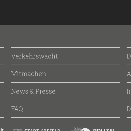
Verkehrswacht
D
Mitmachen
A
News & Presse
I
FAQ
D
it