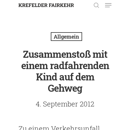
Enter drücken, um nach der
Eingabe zu suchen. Mit ESC
Allgemein
schließen.
Zusammenstoß mit
einem radfahrenden
Kind auf dem
Gehweg
4. September 2012
Zu einem Verkehrsunfall