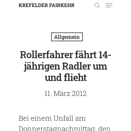
Enter drücken, um nach der
Eingabe zu suchen. Mit ESC
Allgemein
schließen.
Rollerfahrer fährt 14-
jährigen Radler um
und flieht
11. März 2012
Bei einem Unfall am
Donnerstagnachmittag, den