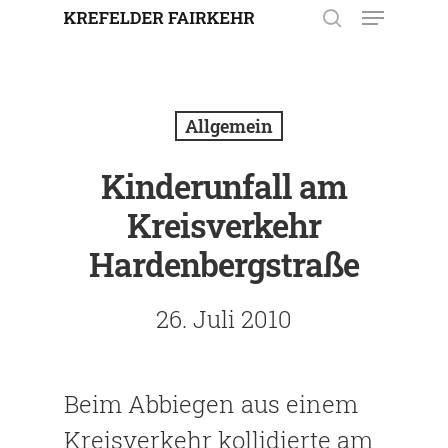
Enter drücken, um nach der
Eingabe zu suchen. Mit ESC
Allgemein
schließen.
Kinderunfall am
Kreisverkehr
Hardenbergstraße
26. Juli 2010
Beim Abbiegen aus einem
Kreisverkehr kollidierte am