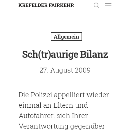
Enter drücken, um nach der
Eingabe zu suchen. Mit ESC
Allgemein
schließen.
Sch(tr)aurige Bilanz
27. August 2009
Die Polizei appelliert wieder
einmal an Eltern und
Autofahrer, sich Ihrer
Verantwortung gegenüber