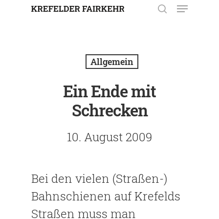
Enter drücken, um nach der
Eingabe zu suchen. Mit ESC
Allgemein
schließen.
Ein Ende mit
Schrecken
10. August 2009
Bei den vielen (Straßen-)
Bahnschienen auf Krefelds
Straßen muss man